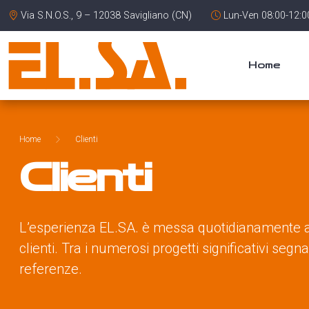
Via S.N.O.S., 9 – 12038 Savigliano (CN)
Lun-Ven 08:00-12:00
Home
Home
Clienti
Clienti
L’esperienza EL.SA. è messa quotidianamente al 
clienti. Tra i numerosi progetti significativi seg
referenze.