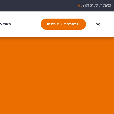
+39 0172.712693
News
Info e Contatti
Eng